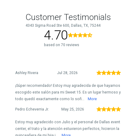
Customer Testimonials
4343 Sigma Road Ste 600, Dallas, TX, 75244
4.70
based on 70 reviews
Ashley Rivera
Jul 28, 2026
¡Súper recomendado! Estoy muy agradecida de que hayamos
escogido este salón para mi Sweet 15. Es un lugar hermoso y
todo quedó exactamente como lo soñ...
More
Pedro Echeverria Jr.
May 25, 2026
Estoy muy agradecido con Julio y el personal de Dallas event
center, el trato y la atención estuvieron perfectos, hicieron la
quinceañera de mi hija i...
More