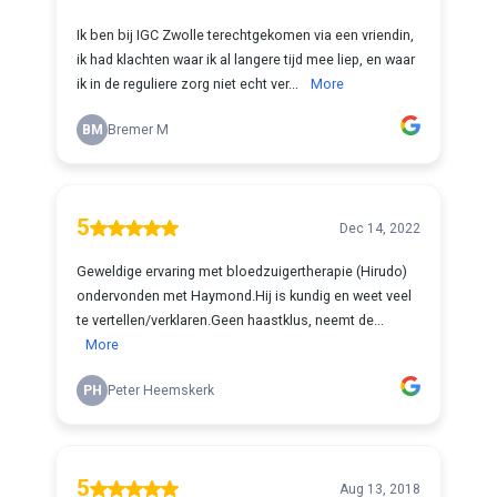
Ik ben bij IGC Zwolle terechtgekomen via een vriendin,
ik had klachten waar ik al langere tijd mee liep, en waar
ik in de reguliere zorg niet echt ver...
More
BM
Bremer M
5
Dec 14, 2022
Geweldige ervaring met bloedzuigertherapie (Hirudo)
ondervonden met Haymond.Hij is kundig en weet veel
te vertellen/verklaren.Geen haastklus, neemt de...
More
PH
Peter Heemskerk
5
Aug 13, 2018