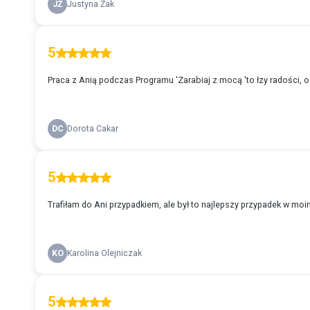
JŻ
Justyna Żak
5
Praca z Anią podczas Programu 'Zarabiaj z mocą 'to łzy radości, o
DC
Dorota Cakar
5
Trafiłam do Ani przypadkiem, ale był to najlepszy przypadek w moi
KO
Karolina Olejniczak
5