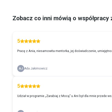
Zobacz co inni mówią o współpracy 
5
Pracę z Ania, niesamowita mentorka, jej doświadczenie, umiejętnoś
AJ
Ada Jakimowicz
5
Udział w programie „Zarabiaj z Mocą” u Ani był dla mnie przede ws