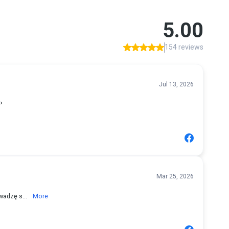
5.00
154 reviews
Jul 13, 2026
P
Mar 25, 2026
wadzę s...
More