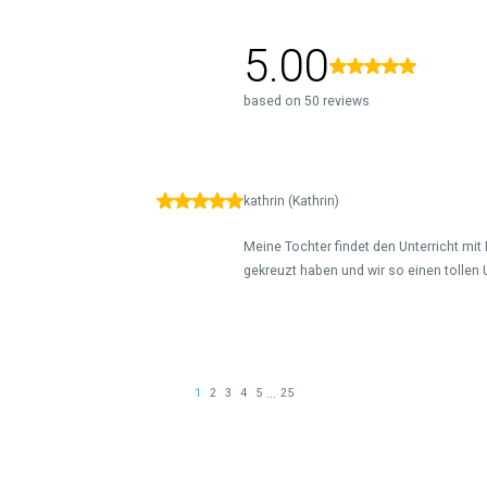
5.00
based on 50 reviews
kathrin (Kathrin)
Meine Tochter findet den Unterricht mi
gekreuzt haben und wir so einen tollen U
...
1
2
3
4
5
25