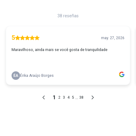
38 reseñas
5
may. 27, 2026
Maravilhoso, ainda mais se você gosta de tranquilidade
ÉA
Érika Araújo Borges
1
...
2
3
4
5
38