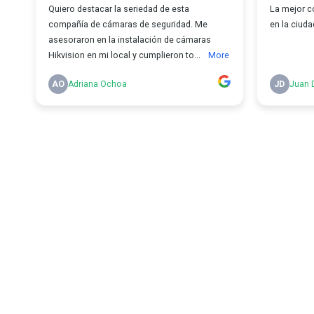
Quiero destacar la seriedad de esta
La mejor c
compañía de cámaras de seguridad. Me
en la ciuda
asesoraron en la instalación de cámaras
Hikvision en mi local y cumplieron to...
More
AO
Adriana Ochoa
JD
Juan 