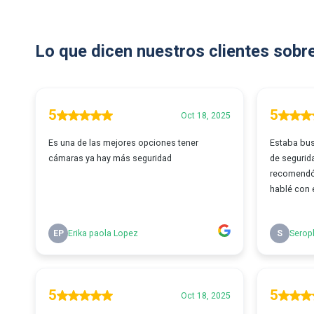
Lo que dicen nuestros clientes sobr
5
5
Oct 18, 2025
Es una de las mejores opciones tener
Estaba bu
cámaras ya hay más seguridad
de segurid
recomendó 
hablé con e
EP
Erika paola Lopez
S
Serop
5
5
Oct 18, 2025