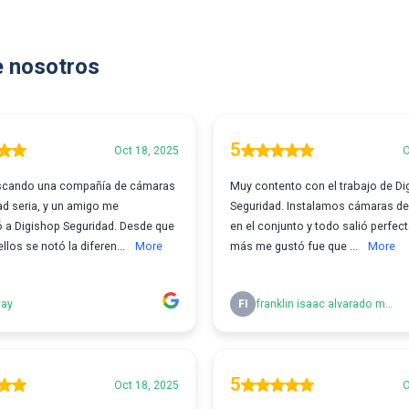
e nosotros
5
Oct 18, 2025
O
scando una compañía de cámaras
Muy contento con el trabajo de Di
ad seria, y un amigo me
Seguridad. Instalamos cámaras de 
a Digishop Seguridad. Desde que
en el conjunto y todo salió perfec
llos se notó la diferen...
More
más me gustó fue que ...
More
lay
FI
franklin isaac alvarado martinez
5
Oct 18, 2025
O