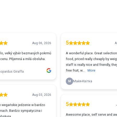
5
Aug 06, 2026
A
dlo, velký výběr bezmasých pokrmů
A wonderful place. Great selectio
 cenu. Příjemná a milá obsluha.
food, priced really cheaply by weig
staff is really nice and friendly, th
free fruit, w...
More
opardus Giraffa
М
Майя-Квітка
Aug 03, 2026
5
 wegańskie jedzenie w bardzo
nach. Bardzo sympatyczna i
Awesome place, self serve and 
bsługa