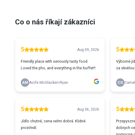
Co o nás říkají zákazníci
5
5
Aug 09, 2026
Friendly place with seriously tasty food.
Výborné jí
Loved the pho, and everything in the buffet!!
za skvělou
AM
Aoife McGlacken-Ryan
CG
Camel
5
5
Aug 06, 2026
Jídlo chutné, cena velmi dobrá. Klidné
Przepyszne
prostředí.
dobrych ce
pomocna o