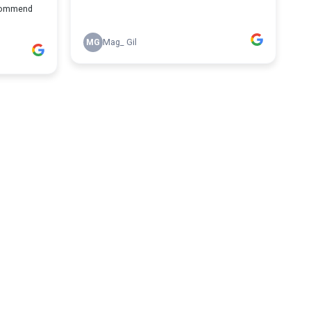
recommend
MG
Mag_ Gil