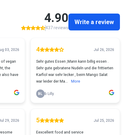
4.90
Write a review
437 reviews
4
ug 03, 2026
Jul 26, 2026
n of vegan
Sehr gutes Essen ,Mann kann billig essen .
ht, the
Sehr gute gebratene Nudeln und die frittierten
ey also have
Karfiol war sehr lecker , beim Mango Salat
war leider der Ma...
More
BL
b Lilly
5
Jul 29, 2026
Jul 25, 2026
awesome
Eexcellent food and service