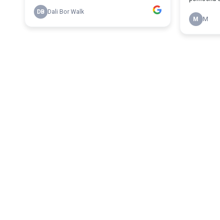
DB
Dali Bor Walk
M
M