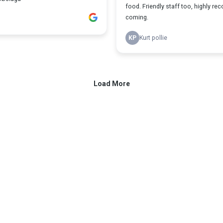
food. Friendly staff too, highly 
coming.
KP
Kurt pollie
Load More