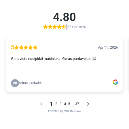
4.80
37 reviews
5
Apr 11, 2026
Gera vieta nusipirkti mašiniuką. Geras pardavėjas. 🤗
VK
Vilius Kerbelis
1
...
2
3
4
5
37
Powered by
VRL Capture