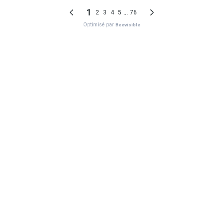
1
...
2
3
4
5
76
Optimisé par
Beevisible