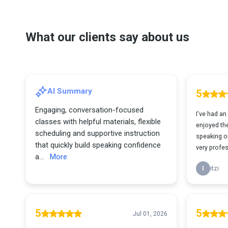
What our clients say about us
AI Summary
5
Engaging, conversation-focused
I've had an
classes with helpful materials, flexible
enjoyed th
scheduling and supportive instruction
speaking o
that quickly build speaking confidence
very profes
a...
More
I
itzi
5
5
Jul 01, 2026