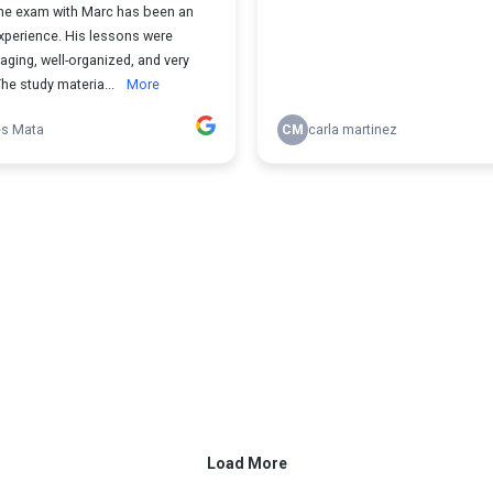
the exam with Marc has been an
experience. His lessons were
ging, well-organized, and very
The study materia...
More
s Mata
CM
carla martinez
Load More