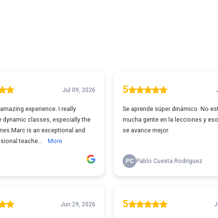
5
Jul 09, 2026
 amazing experience. I really
Se aprende súper dinámico. No e
e dynamic classes, especially the
mucha gente en la lecciones y es
nes.Marc is an exceptional and
se avance mejor.
sional teache...
More
PC
Pablo Cuesta Rodriguez
5
Jun 29, 2026
J