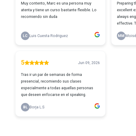
Muy contento, Marc es una persona muy
Preparing 
atenta y tiene un curso bastante flexible. Lo
excellent 
recomiendo sin duda
always enga
effective. 
LC
Luis Cuesta Rodriguez
MM
Moisé
5
Jun 09, 2026
Tras ir un par de semanas de forma
presencial, recomiendo sus clases
especialmente a todas aquellas personas
que deseen enfocarse en el speaking.
BL
Borja L.S