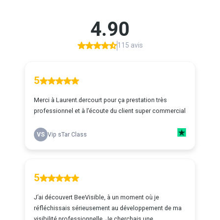
4.90
115 avis
5
Merci à Laurent.dercourt pour ça prestation très
professionnel et à l’écoute du client super commercial
VS
Vip sTar Class
5
J’ai découvert BeeVisible, à un moment où je
réfléchissais sérieusement au développement de ma
visibilité professionnelle. Je cherchais une