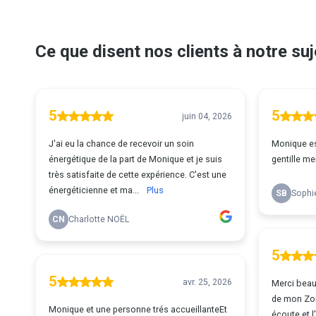
Ce que disent nos clients à notre suj
5
5
juin 04, 2026
J'ai eu la chance de recevoir un soin
Monique es
énergétique de la part de Monique et je suis
gentille me
très satisfaite de cette expérience. C'est une
énergéticienne et ma...
Plus
SB
Sophi
CN
Charlotte NOËL
5
5
avr. 25, 2026
Merci beau
de mon Zon
Monique et une personne trés accueillanteEt
écoute et l