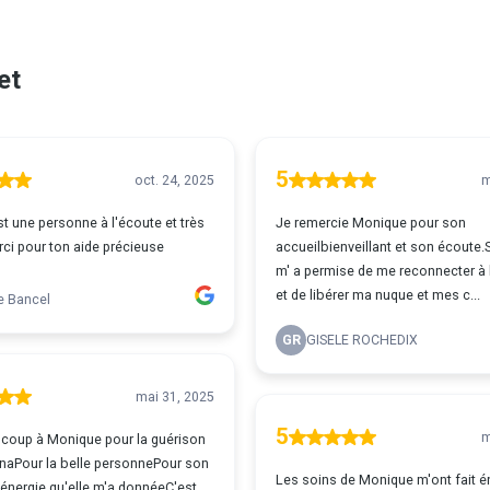
et
5
oct. 24, 2025
m
t une personne à l'écoute et très
Je remercie Monique pour son
rci pour ton aide précieuse
accueilbienveillant et son écoute
m' a permise de me reconnecter à l
et de libérer ma nuque et mes c...
e Bancel
GR
GISELE ROCHEDIX
mai 31, 2025
5
m
coup à Monique pour la guérison
aPour la belle personnePour son
Les soins de Monique m'ont fait
'énergie qu'elle m'a donnéeC'est