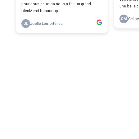
pour nous deux, sa nous a fait un grand
une belle p
bienMerci beaucoup
CM
Celine
JL
Joelle Lemortellec