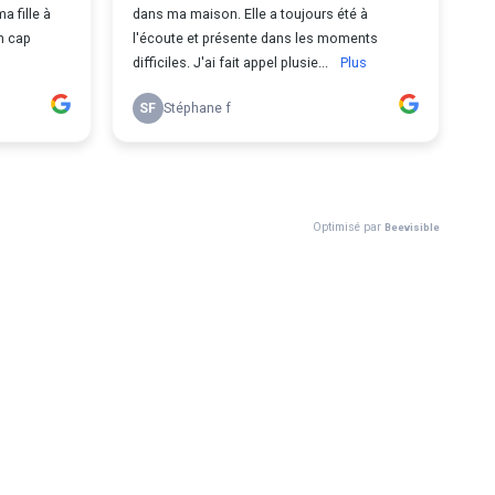
a fille à
dans ma maison. Elle a toujours été à
n cap
l'écoute et présente dans les moments
difficiles. J'ai fait appel plusie...
Plus
SF
Stéphane f
Optimisé par
Beevisible