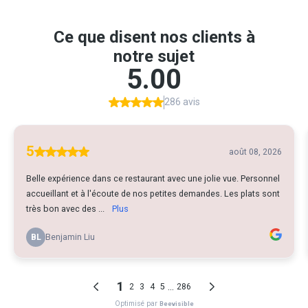
Ce que disent nos clients à
notre sujet
5.00
286 avis
5
août 08, 2026
Belle expérience dans ce restaurant avec une jolie vue. Personnel
accueillant et à l'écoute de nos petites demandes. Les plats sont
très bon avec des ...
Plus
BL
Benjamin Liu
1
...
2
3
4
5
286
Optimisé par
Beevisible