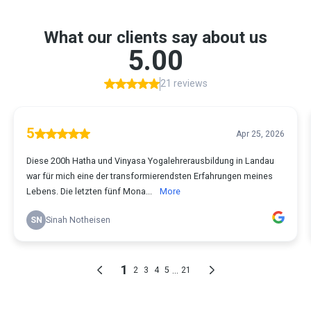
What our clients say about us
5.00
21 reviews
5
Apr 25, 2026
Diese 200h Hatha und Vinyasa Yogalehrerausbildung in Landau
war für mich eine der transformierendsten Erfahrungen meines
Lebens. Die letzten fünf Mona...
More
SN
Sinah Notheisen
1
...
2
3
4
5
21