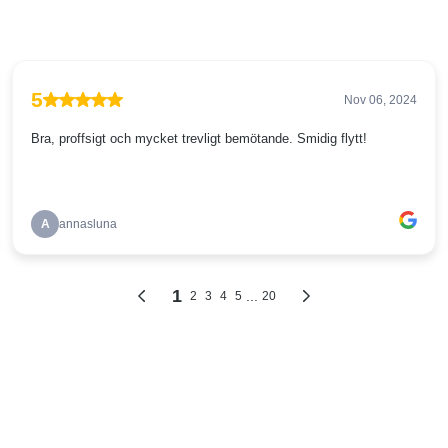
5
Nov 06, 2024
Bra, proffsigt och mycket trevligt bemötande. Smidig flytt!
A
annasluna
1
...
2
3
4
5
20