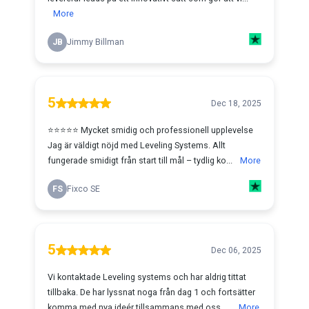
More
JB
Jimmy Billman
5
Dec 18, 2025
⭐️⭐️⭐️⭐️⭐️ Mycket smidig och professionell upplevelse
Jag är väldigt nöjd med Leveling Systems. Allt
fungerade smidigt från start till mål – tydlig ko...
More
FS
Fixco SE
5
Dec 06, 2025
Vi kontaktade Leveling systems och har aldrig tittat
tillbaka. De har lyssnat noga från dag 1 och fortsätter
komma med nya ideér tillsammans med oss. ...
More