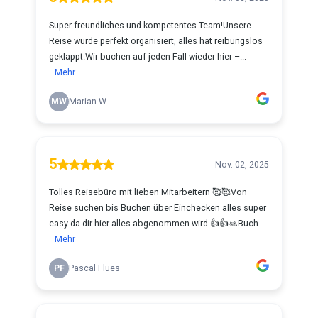
Super freundliches und kompetentes Team!Unsere
Reise wurde perfekt organisiert, alles hat reibungslos
geklappt.Wir buchen auf jeden Fall wieder hier –...
Mehr
MW
Marian W.
5
Nov. 02, 2025
Tolles Reisebüro mit lieben Mitarbeitern 🥰🥰Von
Reise suchen bis Buchen über Einchecken alles super
easy da dir hier alles abgenommen wird.👍👍🙏Buch...
Mehr
PF
Pascal Flues