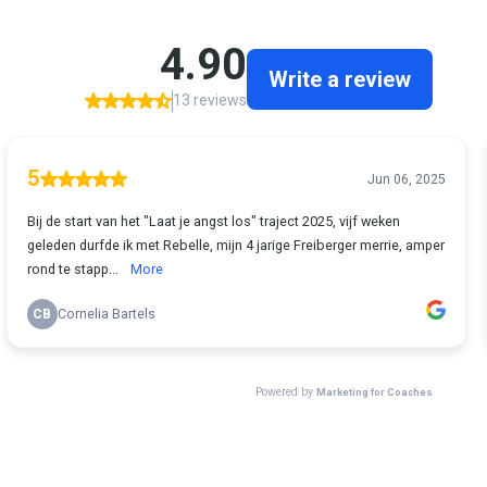
4.90
Write a review
13 reviews
5
Jun 06, 2025
Bij de start van het "Laat je angst los" traject 2025, vijf weken
geleden durfde ik met Rebelle, mijn 4 jarige Freiberger merrie, amper
rond te stapp...
More
CB
Cornelia Bartels
Powered by
Marketing for Coaches