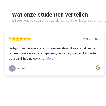
Wat onze studenten vertellen
Wij doen wat we doen om de wereld een betere en leukere plaats te make
5
Mar 26, 2026
De hypnose therapie in combinatie met de workshops helpen mij
om me steeds meer te ontspannen, het te begrijpen en het toe te
passen. Ik heb nu ook st...
More
S
Sabine