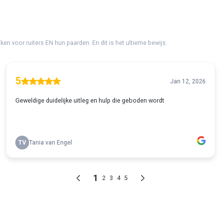
n voor ruiters EN hun paarden. En dit is het ultieme bewijs:
5
Jan 12, 2026
Geweldige duidelijke uitleg en hulp die geboden wordt
TV
Tania van Engel
1
2
3
4
5