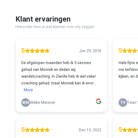
Klant ervaringen
Hieronder lees je wat klanten over mij zeggen:
5
5
Jun 29, 2026
De afgelopen maanden heb ik 5 sessies
Hele fijne 
gehad van Moniek en deden wij
me liefdevo
wandelcoaching. In Zwolle heb ik wel vaker
kijken, en 
coaching gehad, maar Moniek kan ik enor...
More
WM
Wikke Meisner
TV
Twan 
5
5
Dec 13, 2022