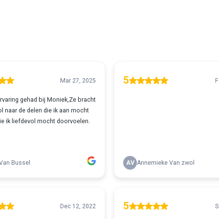
5
Mar 27, 2025
F
ervaring gehad bij Moniek,Ze bracht
l naar de delen die ik aan mocht
die ik liefdevol mocht doorvoelen.
Van Bussel
AV
Annemieke Van zwol
5
Dec 12, 2022
S