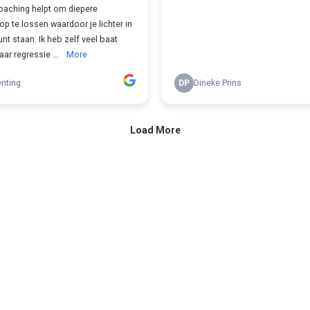
oaching helpt om diepere
p te lossen waardoor je lichter in
unt staan. Ik heb zelf veel baat
aar regressie ...
More
nting
DP
Dineke Prins
Load More