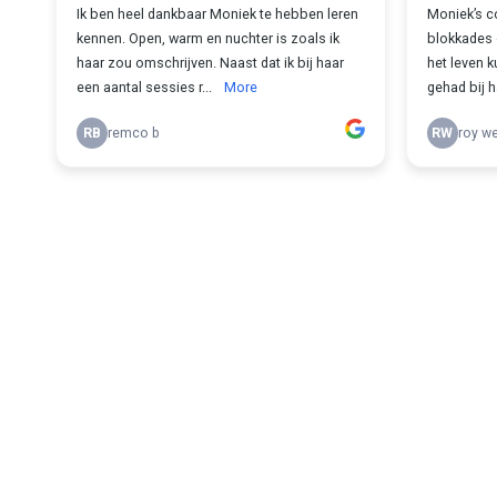
Ik ben heel dankbaar Moniek te hebben leren
Moniek’s c
kennen. Open, warm en nuchter is zoals ik
blokkades o
haar zou omschrijven. Naast dat ik bij haar
het leven k
een aantal sessies r...
More
gehad bij h
RB
remco b
RW
roy we