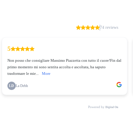
5.00
74 reviews
5
Non posso che consigliare Massimo Piazzetta con tutto il cuore!Fin dal
primo momento mi sono sentita accolta e ascoltata, ha saputo
trasformare le mie...
More
LD
La Debh
Powered by
Digital On