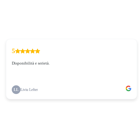
What our clients say about us
5
Disponibilità e serietà.
LL
Liviu Lefter