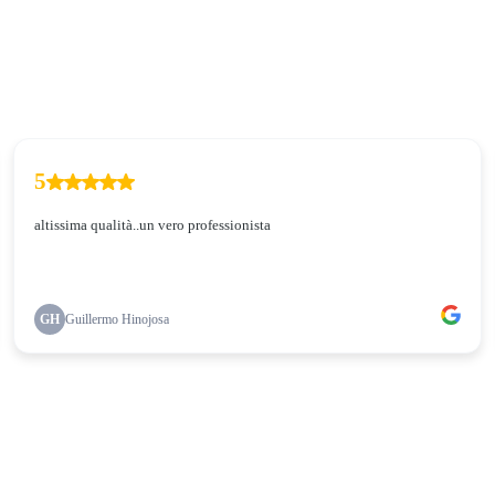
5
altissima qualità..un vero professionista
GH
Guillermo Hinojosa
1
...
2
3
4
5
25