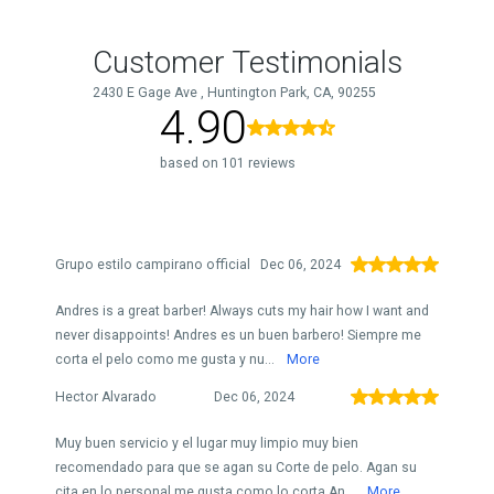
Customer Testimonials
2430 E Gage Ave , Huntington Park, CA, 90255
4.90
based on 101 reviews
Grupo estilo campirano official
Dec 06, 2024
Andres is a great barber! Always cuts my hair how I want and
never disappoints! Andres es un buen barbero! Siempre me
corta el pelo como me gusta y nu...
More
Hector Alvarado
Dec 06, 2024
Muy buen servicio y el lugar muy limpio muy bien
recomendado para que se agan su Corte de pelo. Agan su
cita en lo personal me gusta como lo corta An...
More