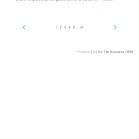
...
1
2
3
4
5
51
Powered by
On The Business CRM