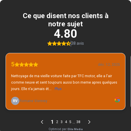
Ce que disent nos clients à
notre sujet
4.80
38 avis
5
déc. 12, 2025
Nettoyage de ma vieille voiture faite par TFC motor, elle a l'air
comme neuve et sent toujours aussi bon meme apres quelques
jours. Elle n'a jamais ét...
Plus
RV
Romane Vienney
1
...
2
3
4
5
38
Optimisé par
Elite Media