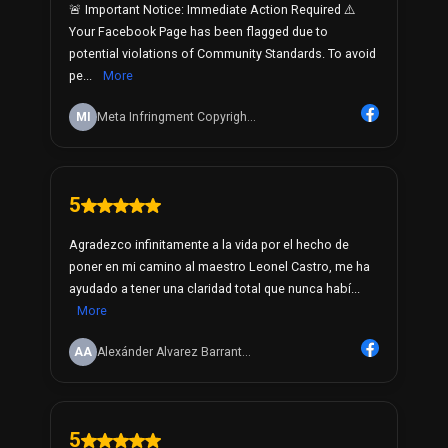
🚨 Important Notice: Immediate Action Required ⚠️
Your Facebook Page has been flagged due to
potential violations of Community Standards. To avoid
pe...
More
MI
Meta Infringment Copyrigh...
5
Agradezco infinitamente a la vida por el hecho de
poner en mi camino al maestro Leonel Castro, me ha
ayudado a tener una claridad total que nunca habí...
More
AA
Alexánder Alvarez Barrant...
5