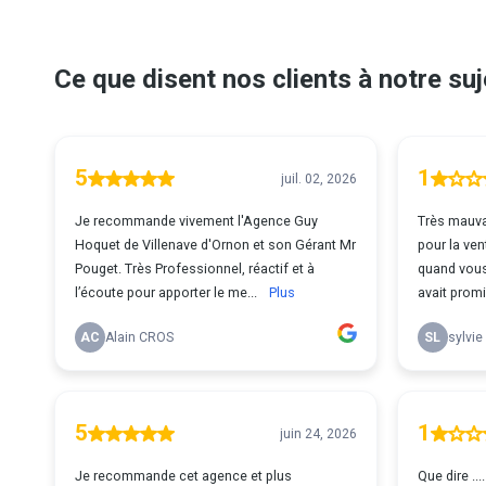
Ce que disent nos clients à notre suj
5
1
juil. 02, 2026
Je recommande vivement l'Agence Guy
Très mauva
Hoquet de Villenave d'Ornon et son Gérant Mr
pour la ven
Pouget. Très Professionnel, réactif et à
quand vous 
l’écoute pour apporter le me...
Plus
avait promis
AC
Alain CROS
SL
sylvie
5
1
juin 24, 2026
Je recommande cet agence et plus
Que dire .... Des gens absolument pas a vot