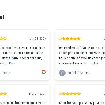
et
5
juin 24, 2026
a
ise expérience avec cette agence
Un grand merci à Nancy pour sa dis
te d’une maison. Faites attention
et son professionnalisme !Son exp
signez l’offre d’achat car nous, il
nous a permis d’avoir un échange 
 d’...
Plus
intéressant sur le chif...
Plus
 lacoste
BR
Bernard Rousserie
5
mai 27, 2026
a
re
Merci beaucoup à Nancy pour le su