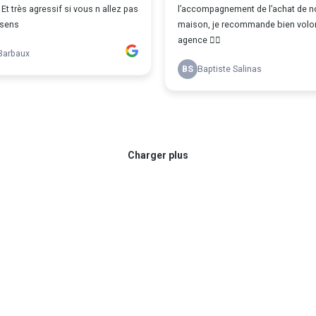
.. Et très agressif si vous n allez pas
l’accompagnement de l’achat de n
 sens
maison, je recommande bien volon
agence 👍🏻
Barbaux
BS
Baptiste Salinas
Charger plus