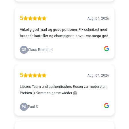
5
Aug. 04, 2026
Virkelig god mad og gode portioner. Fik schnitzel med
brasede kartofler og champignon sovs.. var mega god.
CB
Claus Brøndum
5
Aug. 04, 2026
Liebes Team und authentisches Essen zu moderaten
Preisen :) Kommen gerne wieder 🤗
PS
Paul S.