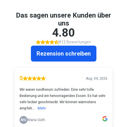
Das sagen unsere Kunden über
uns
4.80
412 Bewertungen
Rezension schreiben
5
Aug. 04, 2026
Wir waren rundherum zufrieden. Eine sehr tolle
Bedienung und ein hervorragendes Essen. Es hat sehr
sehr lecker geschmeckt. Wir können wärmstens
empfeh...
Mehr
MG
Maria Güth