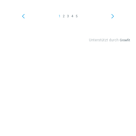
1
2
3
4
5
Unterstützt durch
Growfit