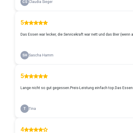
CS
Claudia Sieger
5
Das Essen war lecker, die Servicekraft war nett und das Bier (we
SH
Sascha Hamm
5
Lange nicht so gut gegessen.Preis-Leistung einfach top.Das Essen 
T
Tina
4