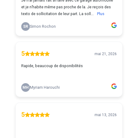
Je n’ai jamais fait affaire avec ce garage automobile
et je n’habite même pas proche de la. Je reçois des
texto de sollicitation de leur part. La soll...
Plus
SR
Simon Rochon
5
mai 21, 2026
Rapide, beaucoup de disponibilités
MH
Myriam Harouchi
5
mai 13, 2026