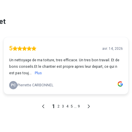
et
5
avr. 14, 2026
Un nettoyage de ma toiture, tres efficace. Un tres bon travail. Et de
bons conseils.Et le chantier est propre apres leur depart, ce qui n
est pas touj...
Plus
PC
Pierrette CARBONNEL
1
...
2
3
4
5
9