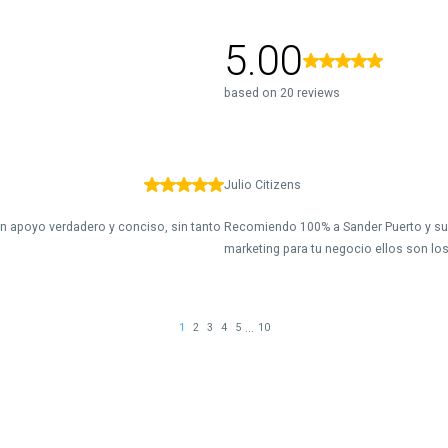
5.00
based on 20 reviews
Julio Citizens
 Un apoyo verdadero y conciso, sin tanto
Recomiendo 100% a Sander Puerto y su 
marketing para tu negocio ellos son los
...
1
2
3
4
5
10