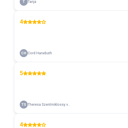
T
Tanja
4
CH
Cord Hanebuth
5
TS
Theresa Szentmiklossy von Primocz
4