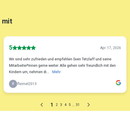
 mit
5
Apr. 17, 2026
Wir sind sehr zufrieden und empfehlen Sven Tetzlaff und seine
Mitarbeiter*innen gerne weiter. Alle gehen sehr freundlich mit den
Kindern um, nehmen di...
Mehr
F
fleimel2013
1
...
2
3
4
5
31