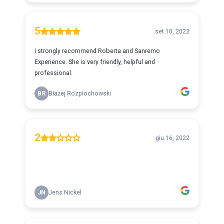
5
set 10, 2022
I strongly recommend Roberta and Sanremo
Experience. She is very friendly, helpful and
professional.
BR
Błażej Rozpłochowski
2
giu 16, 2022
JN
Jens Nickel