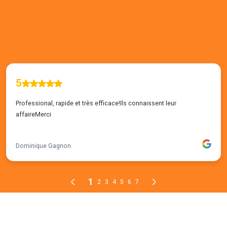
5
Professional, rapide et très efficace!Ils connaissent leur
affaireMerci
Dominique Gagnon
1
2
3
4
5
6
7