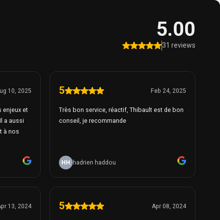
5.00
31 reviews
5
ug 10, 2025
Feb 24, 2025
s enjeux et
Très bon service, réactif, Thibault est de bon
Il a aussi
conseil, je recommande
t à nos
HH
hadrien haddou
5
pr 13, 2024
Apr 08, 2024