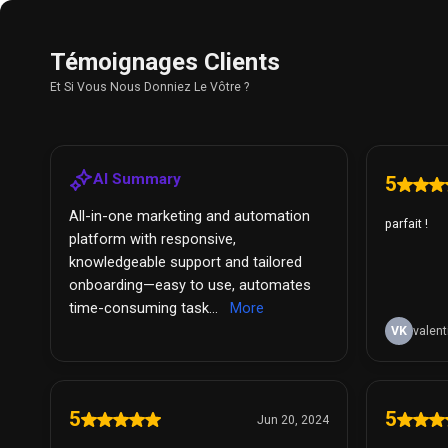
Témoignages Clients
Et Si Vous Nous Donniez Le Vôtre ?
AI Summary
5
All-in-one marketing and automation
parfait !
platform with responsive,
knowledgeable support and tailored
onboarding—easy to use, automates
time-consuming task...
More
VK
valent
5
5
Jun 20, 2024