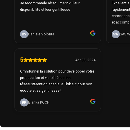
Je recommande absolument vu leur
Excellent s
disponibilité et leur gentillesse
rapidement
chronophage
et accompa
DV
Daniele Volontà
SW
SAS 
5
Apr 08, 2024
Omnifunnel la solution pour développer votre
prospection et visibilité sur les
réseaux!Mention spécial a Thibaut pour son
écoute et sa gentillesse !
BK
Bianka KOCH