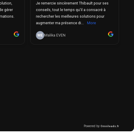
olution,
Je remercie sincèrement Thibault pour ses
de gérer
conseils, tout le temps qu'il a consacré à
mations.
rechercher les meilleures solutions pour
augmenter ma présence di...
More
ME
Malika EVEN
Powered by
Omnileads.fr