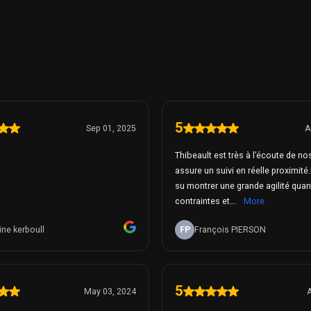
5
Sep 01, 2025
A
Thibeault est très à l’écoute de no
assure un suivi en réelle proximité.
su montrer une grande agilité quan
contraintes et...
More
ine kerboull
FP
François PIERSON
5
May 03, 2024
A