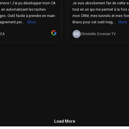
ervice ! J'ai pu développer mon CA
Je suis absolument fan de cette s
 en automatisant les taches
tout en un qui me permet à la fois 
s. Outil facile à prendre en main
mon CRM, mes tunnels et mes for
gnement per...
More
Bravo pour cet outil mag...
More
WEA
CC
Christelle Crosnier TV
Load More