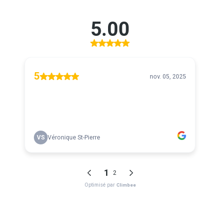
5.00
5
nov. 05, 2025
VS
Véronique St-Pierre
1
2
Optimisé par
Climbee