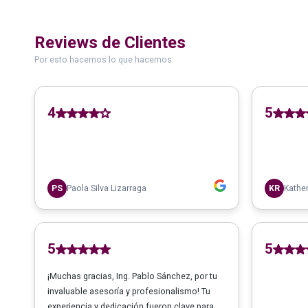
Reviews de Clientes
Por esto hacemos lo que hacemos.
4
5
PS
Paola Silva Lizarraga
KR
Kather
5
5
¡Muchas gracias, Ing. Pablo Sánchez, por tu
invaluable asesoría y profesionalismo! Tu
experiencia y dedicación fueron clave para