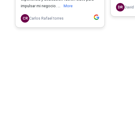
impulsar mi negocio. ...
More
DR
David 
CR
Carlos Rafael torres