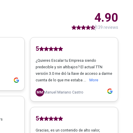
4.90
139 reviews
5
¿Quieres Escalar tu Empresa siendo
predecible y sin altibajos? El actual TTN
versión 3.0 me dió la llave de acceso a darme
cuenta de lo que me estaba ...
More
MM
Manuel Mariano Castro
5
rs
Gracias, es un contenido de alto valor,