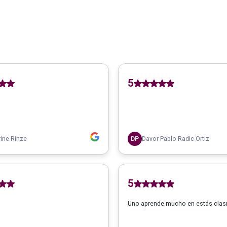
5
ine Rinze
DP
Davor Pablo Radic Ortiz
5
Uno aprende mucho en estás clas