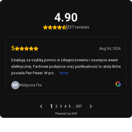
4.90
337 reviews
5
Aug 04, 2026
Dziękuję za szybką pomoc w zdiagnozowaniu i usunięciu awarii
elektrycznej. Fachowe podejście oraz punktualność to atuty które
posiada Pan Paweł. W prz...
More
MF
Malgosia Flis
1
...
2
3
4
5
337
Powered by
FCP