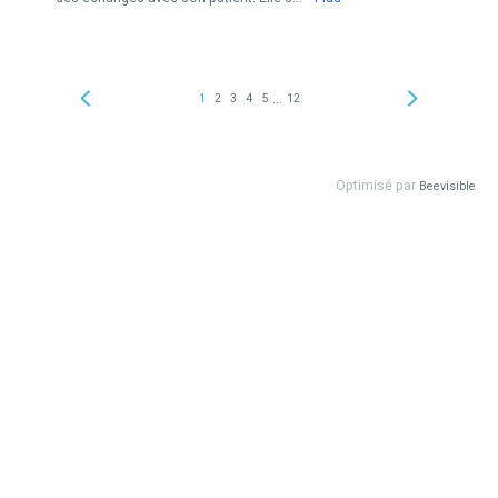
...
1
2
3
4
5
12
Optimisé par
Beevisible