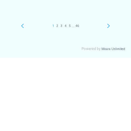
...
1
2
3
4
5
46
Powered by
Moura Unlimited